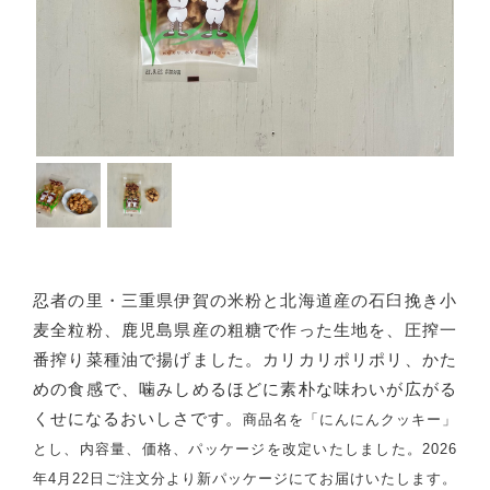
忍者の里・三重県伊賀の米粉と
北海道産の石臼挽き小
麦全粒粉、
鹿児島県産の粗糖で作った生地を、
圧搾一
番搾り菜種油で揚げました。
カリカリポリポリ、かた
めの食感で、
噛みしめるほどに素朴な味わいが広がる
くせになるおいしさです。
商品名を「にんにんクッキー」
とし、
内容量、価格、パッケージを改定いたしました。
2026
年4月22日ご注文分より
新パッケージにてお届けいたします。