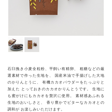
石臼挽き小麦全粒粉、平飼い有精卵、
粗糖などの厳
選素材で作った生地を、
国産米油で手揚げした大地
のかりんとうに、
有機カカオパウダーをたっぷりと
加えた
とっておきのカカオかりんとうです。
生地に
も蜜がけにもカカオを贅沢に使用。
素材感あふれる
生地のおいしさと、
香り豊かでビターなカカオとの
調和が
お楽しみいただけます。