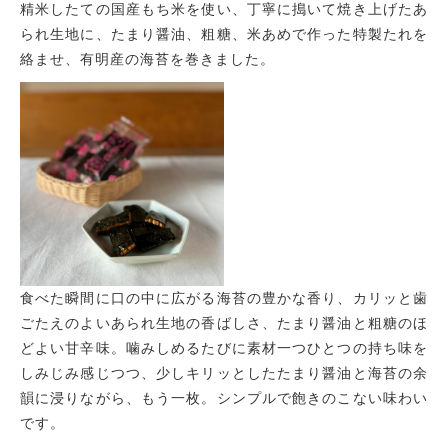
精米したての国産もち米を使い、丁寧に搗いて焼き上げたあ
られ生地に、たまり醤油、粗糖、米あめで作った特製たれを
絡ませ、有明産の海苔を巻きました。
食べた瞬間に口の中に広がる海苔の豊かな香り、カリッと歯
ごたえのよいあられ生地の香ばしさ、たまり醤油と粗糖のほ
どよい甘辛味。噛みしめるたびに素材一つひとつの持ち味を
しみじみ感じつつ、少しキリッとしたたまり醤油と海苔の余
韻に浸りながら、もう一枚。シンプルで飽きのこない味わい
です。