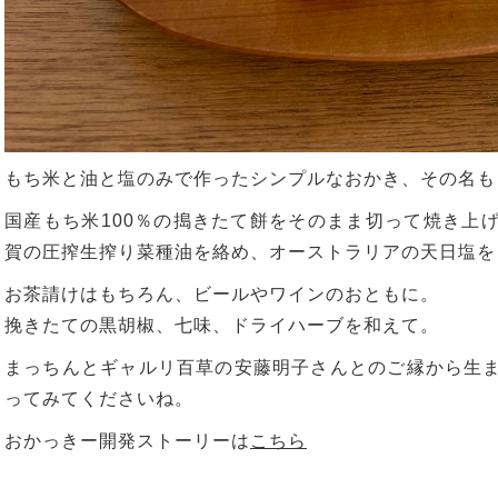
もち米と油と塩のみで作ったシンプルなおかき、その名も
国産もち米100％の搗きたて餅をそのまま切って焼き上
賀の圧搾生搾り菜種油を絡め、オーストラリアの天日塩を
お茶請けはもちろん、ビールやワインのおともに。
挽きたての黒胡椒、七味、ドライハーブを和えて。
まっちんとギャルリ百草の安藤明子さんとのご縁から生
ってみてくださいね。
おかっきー開発ストーリーは
こちら