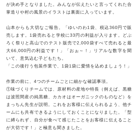
が決め手となりました。みんなが伝えたいと言ってくれた合
掌造りや村の風景のイラストは裏面に入っています。
山本からも大切なご報告。「ゆいのわ1袋、税込360円で販
売します。1袋売れると学校に33円の利益が入ります。どぶ
ろく祭りと高山でのテスト販売で2,000袋すべて売れると最
大66,000円の利益です！」「おぉ～！」リアルな数字を聞
いて、意気込む子どもたち。
「この後行う包装作業で、1袋1袋に愛情を込めましょう！」
作業の前に、4つのチームごとに細かな確認事項。
①味づくりチームでは、原材料の産地や特長（例えば、黒糖
は波照間産の純黒糖、カカオはオーガニックのものなど）を
まっちん先生が説明。これをお客様に伝えられるよう、他チ
ームにも共有できるようにしておくことになりました。「型
に縛られず、自分が食べて感じたことをお客様に伝えること
が大切です！」と極意も聞きました。