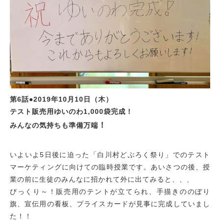
第6話●2019年10月10日（木）
テスト販売用ゆいのわ1,000袋完成！
！
みんなの気持ちも準備万端
いよいよ5日後に迫った「白川村どぶろく祭り」でのテスト
マーケティングに向けての臨時授業です。あいさつの後、授
業の前に生徒のみんなに招かれて外に出てみると、、、
びっくり～！販売用のテントが立てられ、手描きののぼり
旗、宣伝用の看板、プライスカードが見事に完成していまし
た！！