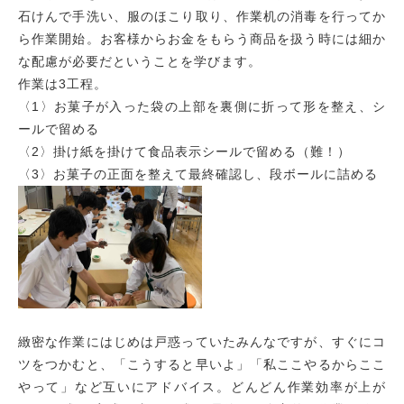
石けんで手洗い、服のほこり取り、作業机の消毒を行ってか
ら作業開始。お客様からお金をもらう商品を扱う時には細か
な配慮が必要だということを学びます。
作業は3工程。
〈1〉お菓子が入った袋の上部を裏側に折って形を整え、シ
ールで留める
〈2〉掛け紙を掛けて食品表示シールで留める（難！）
〈3〉お菓子の正面を整えて最終確認し、段ボールに詰める
緻密な作業にはじめは戸惑っていたみんなですが、すぐにコ
ツをつかむと、「こうすると早いよ」「私ここやるからここ
やって」など互いにアドバイス。どんどん作業効率が上が