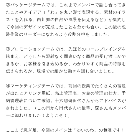
②パッケージチームでは、これまでメンバーで話し合ってき
たことやアイデア（「わ」を丸い形で表現する、素材のイラ
ストを入れる、白川郷の自然や風景を伝えるなど）が集約し
て今回のデザインが完成したことを分かち合い、この後の包
装作業のリーダーになれるよう役割分担をしました。
③プロモーションチームでは、先ほどのロールプレイングを
踏まえ、どうしたら混雑なく間違いなく商品の受け渡しがで
きるか、お客様を引き込めるか、わかりやすく商品の特徴を
伝えられるか、現場での細かな動きを話し合いました。
④マーケティングチームでは、前回の授業でたくさんの宿題
が出たヒアリング用紙、売上管理表、お金の管理の仕方、予
約管理表について確認。十六総研田代さんからアドバイスが
されました。（この日から田代さんの後輩、森さんもメンバ
ーに加わりました！ようこそ！）
ここまで急ぎ足、今回のメインは「ゆいのわ」の包装です！