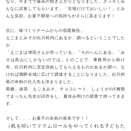
なり、今までで最高の焼き上がりとなりました。さっそくみ
んなに試食してもらいます。「生地だけでおいしい！」とみ
んな笑顔。お菓子開発への気持ちがさらに高まります！
次に、味づくりチームからの宿題報告。
えごまとみそが白川村内にあるか、調べるということでした
が…
「えごまは津田さんが作っている」「そのへんにある」「み
そは高山にしかないのでは」とのことで、事務局から助け
舟。白川村内に安定供給してもらえるものがあるか調べ、な
ければ飛騨全域に広げて調達することになりました。白川村
産の米粉の仕入先も決まりました。
黒糖、抹茶、えごまみそ、チョコレート、しょうがの5種類
でまっちん先生が試作をし、夏休み明けの授業で持ってきま
す。
そして、、、お菓子の名前の発表です！！
（机を叩いてドラムロールをやってくれる子どもた