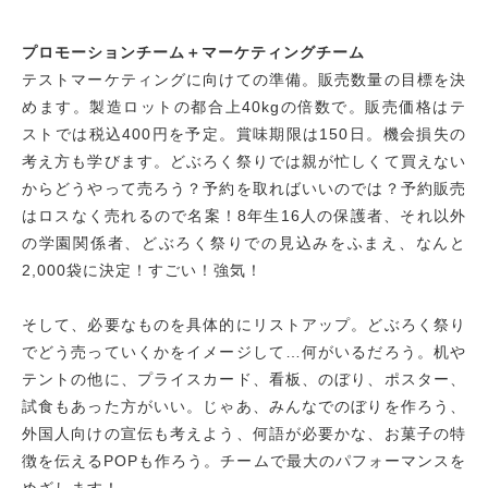
プロモーションチーム＋マーケティングチーム
テストマーケティングに向けての準備。販売数量の目標を決
めます。製造ロットの都合上40kgの倍数で。販売価格はテ
ストでは税込400円を予定。賞味期限は150日。機会損失の
考え方も学びます。どぶろく祭りでは親が忙しくて買えない
からどうやって売ろう？予約を取ればいいのでは？予約販売
はロスなく売れるので名案！8年生16人の保護者、それ以外
の学園関係者、どぶろく祭りでの見込みをふまえ、なんと
2,000袋に決定！すごい！強気！
そして、必要なものを具体的にリストアップ。どぶろく祭り
でどう売っていくかをイメージして…何がいるだろう。机や
テントの他に、プライスカード、看板、のぼり、ポスター、
試食もあった方がいい。じゃあ、みんなでのぼりを作ろう、
外国人向けの宣伝も考えよう、何語が必要かな、お菓子の特
徴を伝えるPOPも作ろう。チームで最大のパフォーマンスを