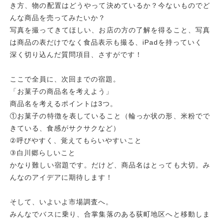
き方、物の配置はどうやって決めているか？今ないものでど
んな商品を売ってみたいか？
写真を撮ってきてほしい、お店の方の了解を得ること、写真
は商品の表だけでなく食品表示も撮る、iPadを持っていく
深く切り込んだ質問項目、さすがです！
ここで全員に、次回までの宿題。
「お菓子の商品名を考えよう」
商品名を考えるポイントは3つ。
①お菓子の特徴を表していること（輪っか状の形、米粉でで
きている、食感がサクサクなど）
②呼びやすく、覚えてもらいやすいこと
③白川郷らしいこと
かなり難しい宿題です。だけど、商品名はとっても大切。み
んなのアイデアに期待します！
そして、いよいよ市場調査へ。
みんなでバスに乗り、合掌集落のある荻町地区へと移動しま