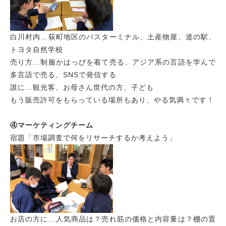
白川村内…荻町地区のバスターミナル、土産物屋、道の駅、
トヨタ自然学校
売り方…制服かはっぴを着て売る、アジア系の言語を学んで
多言語で売る、SNSで発信する
誰に…観光客、お母さん世代の方、子ども
もう販売許可をもらっている場所もあり、やる気満々です！
④マーケティングチーム
宿題「市場調査で何をリサーチするか考えよう」
お店の方に…人気商品は？売れ筋の価格と内容量は？棚の置