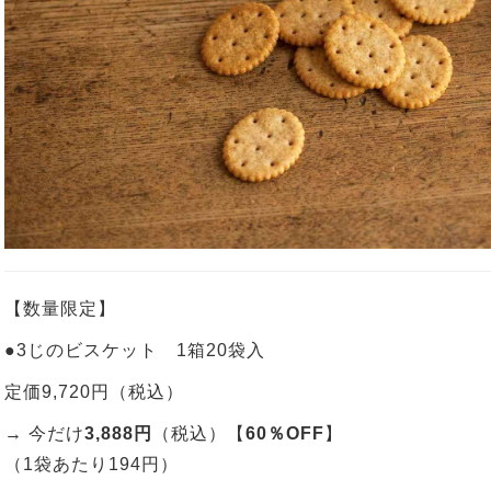
【数量限定】
●
3
じのビスケット
1
箱
20
袋入
定価
9,720
円（税込）
→ 今だけ
3,888
円
（税込）【
60
％
OFF
】
（
1
袋あたり
194
円）