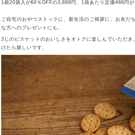
1
箱
20
袋入が
60
％
OFF
の
3,888
円、
1
袋あたり定価
486
円が
ご自宅のおやつストックに、新生活のご挨拶に、お友だ
な方へのプレゼントにも。
3
じのビスケットのおいしさをオトクに楽しんでいただき
けたら嬉しいです。