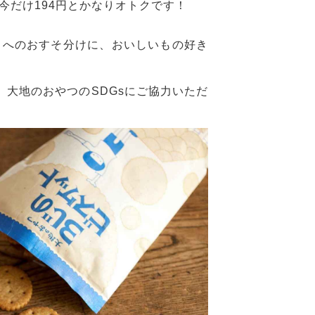
今だけ
194
円とかなりオトクです！
ちへのおすそ分けに、おいしいもの好き
、大地のおやつの
SDGs
にご協力いただ