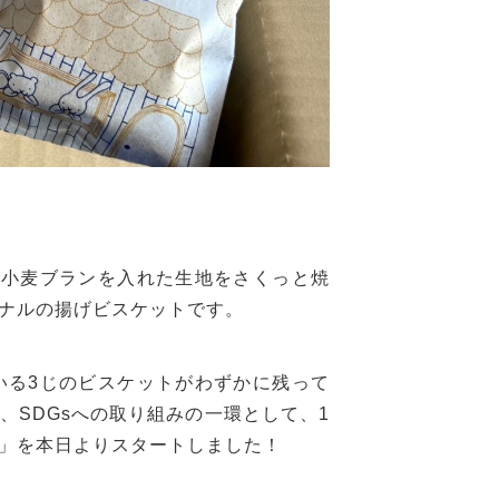
き小麦ブランを入れた生地をさくっと焼
ナルの揚げビスケットです。
いる
3
じのビスケットがわずかに残って
、
SDGs
への取り組みの一環として、
1
」を本日よりスタートしました！